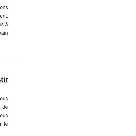
ions
ent.
es à
rain
tir
vous
e de
vous
r le