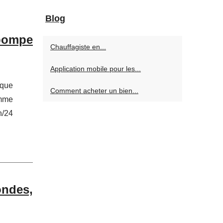
Blog
 pompe
Chauffagiste en...
Application mobile pour les...
aque
Comment acheter un bien...
omme
h/24
ondes,