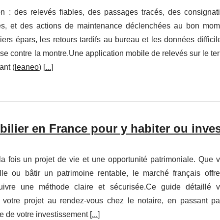
tion : des relevés fiables, des passages tracés, des consignat
ées, et des actions de maintenance déclenchées au bon mom
hiers épars, les retours tardifs au bureau et les données difficil
rse contre la montre.Une application mobile de relevés sur le ter
ant (
leaneo
) [
...
]
lier en France pour y habiter ou inves
a fois un projet de vie et une opportunité patrimoniale. Que 
ille ou bâtir un patrimoine rentable, le marché français offr
uivre une méthode claire et sécurisée.Ce guide détaillé 
votre projet au rendez-vous chez le notaire, en passant pa
e de votre investissement [
...
]